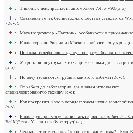
✚
::
Типичные неисправности автомобиля Volvo V90:(o-o):
✚
::
Сравнение точек беспроводного доступа стандартов Wi-Fi
7:(o-o):
✚
::
Металлодетектор «Паутина»: особенности и применение:(
✚
::
Какие туры по России из Москвы наиболее популярны:(o-
✚
::
Поломки телефонов: когда нужно сразу обращаться в серв
✚
::
Устройство ноутбука - что чаще всего выходит из строя 
(o-o):
✚
::
Почему забиваются трубы и как этого избежать:(o-o):
✚
::
От кабеля до лаборатории: где и зачем используют
специализированную технику:(o-o):
✚
::
Как превратить хаос в порядок: зачем нужна гардеробная
(o-o):
✚
::
Какие функции могут выполнять сервисные роботы? - Бл
ВебМ@ста - Утилиты вебмастеру:(o-o):
✚
::
Чем может помочь онлайн-юрист по алиментам? - Блог