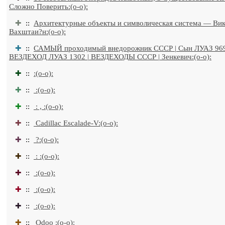
Сложно Поверить:(o-o):
✚
::
Архитектурные объекты и символическая система — Ви
Вахштаи?н:(o-o):
✚
::
САМЫЙ проходимый внедорожник СССР | Сын ЛУАЗ 96
ВЕЗДЕХОД ЛУАЗ 1302 | ВЕЗДЕХОДЫ СССР | Зенкевич:(o-o):
✚
::
:(o-o):
✚
::
:(o-o):
✚
::
: , :(o-o):
✚
::
Cadillac Escalade-V:(o-o):
✚
::
?:(o-o):
✚
::
: :(o-o):
✚
::
:(o-o):
✚
::
:(o-o):
✚
::
:(o-o):
✚
::
Odoo :(o-o):