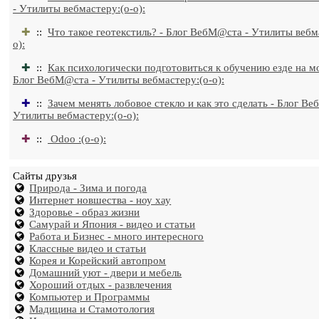
- Утилиты вебмастеру:(o-o):
✚
::
Что такое геотекстиль? - Блог ВебМ@ста - Утилиты вебм
o):
✚
::
Как психологически подготовиться к обучению езде на м
Блог ВебМ@ста - Утилиты вебмастеру:(o-o):
✚
::
Зачем менять лобовое стекло и как это сделать - Блог В
Утилиты вебмастеру:(o-o):
✚
::
Odoo :(o-o):
Сайты друзья
Природа - Зима и погода
Интернет новшества - ноу хау
Здоровье - образ жизни
Самурай и Япония - видео и статьи
Работа и Бизнес - много интересного
Классные видео и статьи
Корея и Корейский автопром
Домашний уют - двери и мебель
Хороший отдых - развлечения
Компьютер и Программы
Мадицина и Стамотология