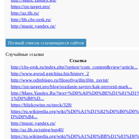
http://Maps.Yandex.Ru/
https://on-target.pro/
http://az.lib.ru/
http://lib.cbs-orsk.ru/
http://music.yandex.ru/
Полный список ссылающихся сайтов
Случайные ссылки
Ссылка
http://cbs-orsk.ru/index.php?option=com_content&view=article...
http://www.gorod.gatchina.biz/history_2
http://www.odinblago.ru/filosofiya/ilin/iljin_zavist/
https://on-target.pro/blog/sozdanie-saytov/kak-provesti-mark...
http://Maps.Yandex.Ru/?text=%D0%A0%D0%BE%D1%81%D1
1%D0%B8%D...
https://blizkowine.ru/stock/328/
https://ru.wikipedia.org/wiki/%D0%A1%D1%82%D0%B0%D0
D%D0%B4...
http://music.yandex.ru/
http://az.lib.ru/rating/top40/
https://ru.wikipedia.org/wiki/%D0%A1%D0%BB%D1%83%D0