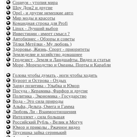
Социум - утопия мира
Шоу Дом2 и другие
Opel - и другие немецкие авто
Мир моды и красоты
Командная строка для Profi
Linux - Лучший выбор
Инвестиции - имеет смысл ?
Автобизнес - Обзоры и советы
Тёлки Метёлки - Му любовь )
Здоровье, Жизнь, Спорт - приоритеты
Земледелие и хозяйство домашнее
Геодезист , Земля и Ландшафты. Видео и статьи
Море, Мореходство и Океаны. Порты и Карабли
Голова чтобы думать , ноги чтобы ходить
Курорт и Острова - Отдых
Заряд позитива - Улыбка и Юмор
Посуда - Керамика, Фарфор и другие
Политика , Экономика - Государство
Вода - Это сила природы
Альфа, Дельта, Омега и Гамма
Любовь Ли - Взаимоотношения
Интеллект - сила большая
Российский Рубль - Велик и Могуч
Юмор и приколы . Ржачное видео
Трусишка зайка серинький