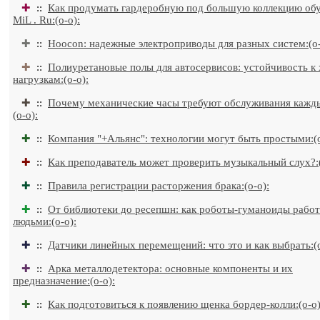
✚
::
Как продумать гардеробную под большую коллекцию обув
MiL . Ru:(o-o):
✚
::
Hoocon: надежные электроприводы для разных систем:(o-
✚
::
Полиуретановые полы для автосервисов: устойчивость к
нагрузкам:(o-o):
✚
::
Почему механические часы требуют обслуживания кажды
(o-o):
✚
::
Компания "+Альянс": технологии могут быть простыми:(o
✚
::
Как преподаватель может проверить музыкальный слух?:(
✚
::
Правила регистрации расторжения брака:(o-o):
✚
::
От библиотеки до ресепшн: как роботы-гуманоиды работ
людьми:(o-o):
✚
::
Датчики линейных перемещений: что это и как выбрать:(o
✚
::
Арка металлодетектора: основные компоненты и их
предназначение:(o-o):
✚
::
Как подготовиться к появлению щенка бордер-колли:(o-o)