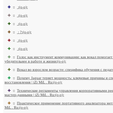
✚
::
:(o-o):
✚
::
:(o-o):
✚
::
:(o-o):
✚
::
: ?:(o-o):
✚
::
:(o-o):
✚
::
:(o-o):
✚
::
Голос как инструмент коммуникации: как вокал помогает
убедительнее в работе и жизни:(o-o):
✚
::
Вокал во взрослом возрасте: специфика обучения с педаго
✚
::
Почему Jaguar теряет мощность: ключевые причины и с
восстановления | iZi MiL . Ru:(o-o):
✚
::
Технические регламенты управления корпоративными ре
мастер-данными | iZi MiL . Ru:(o-o):
✚
::
Практическое применение портативного анализатора метал
MiL . Ru:(o-o):