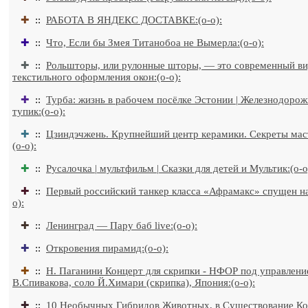
✚
::
РАБОТА В ЯНДЕКС ДОСТАВКЕ:(o-o):
✚
::
Что, Если бы Змея Титанобоа не Вымерла:(o-o):
✚
::
Рольшторы, или рулонные шторы, — это современный в
текстильного оформления окон:(o-o):
✚
::
Турба: жизнь в рабочем посёлке Эстонии | Железнодоро
тупик:(o-o):
✚
::
Цзиндэчжень. Крупнейший центр керамики. Секреты маст
(o-o):
✚
::
Русалочка | мультфильм | Сказки для детей и Мультик:(o-o
✚
::
Первый российский танкер класса «Афрамакс» спущен на
o):
✚
::
Ленинград — Пару баб live:(o-o):
✚
::
Откровения пирамид:(o-o):
✚
::
Н. Паганини Концерт для скрипки - НФОР под управлен
В.Спивакова, соло Й.Химари (скрипка), Япония:(o-o):
✚
::
10 Необычных Гибридов Животных, в Существование К