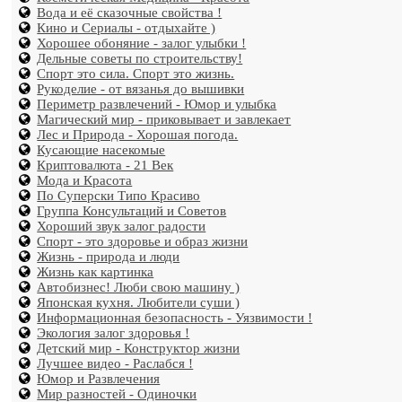
Вода и её сказочные свойства !
Кино и Сериалы - отдыхайте )
Хорошее обоняние - залог улыбки !
Дельные советы по строительству!
Спорт это сила. Спорт это жизнь.
Рукоделие - от вязанья до вышивки
Периметр развлечений - Юмор и улыбка
Магический мир - приковывает и завлекает
Лес и Природа - Хорошая погода.
Кусающие насекомые
Криптовалюта - 21 Век
Мода и Красота
По Суперски Типо Красиво
Группа Консультаций и Советов
Хороший звук залог радости
Спорт - это здоровье и образ жизни
Жизнь - природа и люди
Жизнь как картинка
Автобизнес! Люби свою машину )
Японская кухня. Любители суши )
Информационная безопасность - Уязвимости !
Экология залог здоровья !
Детский мир - Конструктор жизни
Лучшее видео - Раслабся !
Юмор и Развлечения
Мир разностей - Одиночки