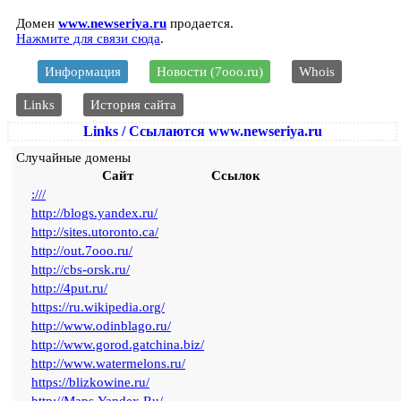
Домен
www.newseriya.ru
продается.
Нажмите для связи сюда
.
Информация
Новости (7ooo.ru)
Whois
Links
История сайта
Links / Ссылаются www.newseriya.ru
Случайные домены
Сайт
Ссылок
:///
http://blogs.yandex.ru/
http://sites.utoronto.ca/
http://out.7ooo.ru/
http://cbs-orsk.ru/
http://4put.ru/
https://ru.wikipedia.org/
http://www.odinblago.ru/
http://www.gorod.gatchina.biz/
http://www.watermelons.ru/
https://blizkowine.ru/