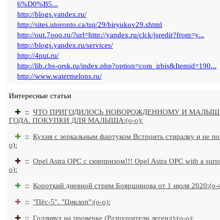
6%D0%B5...
http://blogs.yandex.ru/
http://sites.utoronto.ca/tsq/29/biryukov29.shtml
http://out.7ooo.ru/?url=http://yandex.ru/clck/jsredir?from=y...
http://blogs.yandex.ru/services/
http://4put.ru/
http://lib.cbs-orsk.ru/index.php?option=com_irbis&Itemid=190...
http://www.watermelons.ru/
Интересные статьи
✚
::
ЧТО ПРИГОДИЛОСЬ НОВОРОЖДЕННОМУ И МАЛЫШ
ГОДА. ПОКУПКИ ДЛЯ МАЛЫША:(o-o):
✚
::
Кухня с зеркальным фартуком Встроить стиралку и не по
o):
✚
::
Opel Astra OPC с сюрпризом!!! Opel Astra OPC with a surpri
o):
✚
::
Короткий дневной стрим Бояршинова от 1 июля 2020:(o-o
✚
::
"Пёс-5". "Циклоп":(o-o):
✚
::
Голливуд на проверке (Разрушители легенд):(o-o):