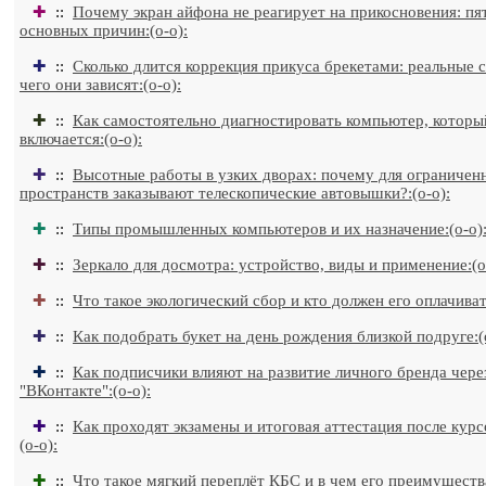
✚
::
Почему экран айфона не реагирует на прикосновения: пя
основных причин:(o-o):
✚
::
Сколько длится коррекция прикуса брекетами: реальные с
чего они зависят:(o-o):
✚
::
Как самостоятельно диагностировать компьютер, которы
включается:(o-o):
✚
::
Высотные работы в узких дворах: почему для ограничен
пространств заказывают телескопические автовышки?:(o-o):
✚
::
Типы промышленных компьютеров и их назначение:(o-o)
✚
::
Зеркало для досмотра: устройство, виды и применение:(o
✚
::
Что такое экологический сбор и кто должен его оплачивать
✚
::
Как подобрать букет на день рождения близкой подруге:(
✚
::
Как подписчики влияют на развитие личного бренда чере
"ВКонтакте":(o-o):
✚
::
Как проходят экзамены и итоговая аттестация после курсо
(o-o):
✚
::
Что такое мягкий переплёт КБС и в чем его преимущества