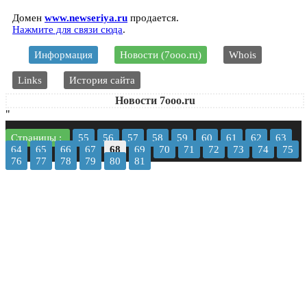
Домен
www.newseriya.ru
продается.
Нажмите для связи сюда
.
Информация
Новости (7ooo.ru)
Whois
Links
История сайта
Новости 7ooo.ru
"
Страницы :
55
56
57
58
59
60
61
62
63
64
65
66
67
68
69
70
71
72
73
74
75
76
77
78
79
80
81