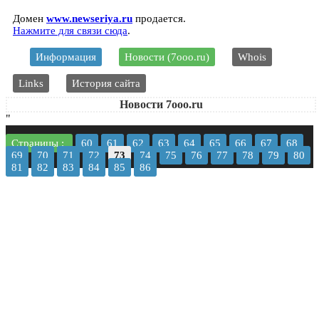
Домен
www.newseriya.ru
продается.
Нажмите для связи сюда
.
Информация
Новости (7ooo.ru)
Whois
Links
История сайта
Новости 7ooo.ru
"
Страницы :
60
61
62
63
64
65
66
67
68
69
70
71
72
73
74
75
76
77
78
79
80
81
82
83
84
85
86